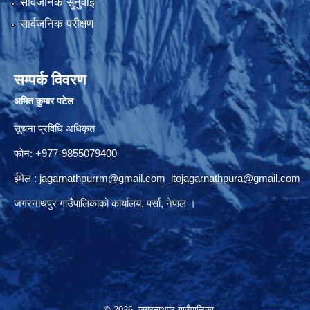
सार्वजनिक सुनुवाई
सार्वजनिक परीक्षण
सम्पर्क विवरण
अमित कुमार पटेल
सूचना प्रविधि अधिकृत
फोन: +977-9855079400
ईमेल :
jagarnathpurrm@gmail.com
,
itojagarnathpura@gmail.com
जगरनाथपुर गाउँपालिकाको कार्यालय, पर्सा, नेपाल ।
© 2026 जगरनाथपुर गाउँपालिका