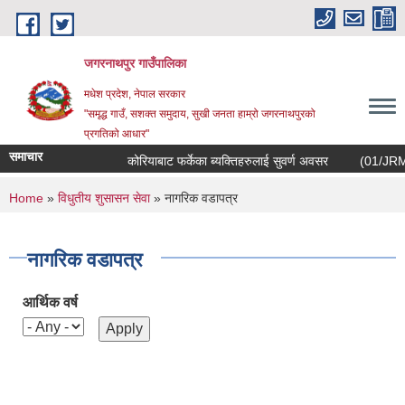
Skip to main content
जगरनाथपुर गाउँपालिका
मधेश प्रदेश, नेपाल सरकार
"समृद्ध गाउँ, सशक्त समुदाय, सुखी जनता हाम्रो जगरनाथपुरको
प्रगतिको आधार"
समाचार
कोरियाबाट फर्केका ब्यक्तिहरुलाई सुवर्ण अवसर
(01/JRM/EOI/
You are here
Home
»
विधुतीय शुसासन सेवा
» नागरिक वडापत्र
नागरिक वडापत्र
आर्थिक वर्ष