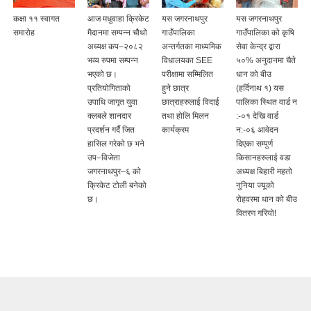
कक्षा ११ स्वागत
आज मधुवाहा क्रिकेट
यस जगरनाथपुर
यस जगरनाथपुर
समारोह
मैदानमा सम्पन्न चौथो
गाउँपालिका
गाउँपालिका को कृषि
अध्यक्ष कप–२०८२
अन्तर्गतका माध्यमिक
सेवा केन्द्र द्वारा
भव्य रुपमा सम्पन्न
विधालयका SEE
५०% अनुदानमा चैते
भएको छ।
परीक्षामा सम्मिलित
धान को बीउ
प्रतियोगिताको
हुने छात्र
(हर्दिनाथ १) यस
उपाधि जागृत युवा
छात्राहरुलाई विदाई
पालिका स्थित वार्ड न
क्लबले शानदार
तथा होलि मिलन
:-०१ देखि वार्ड
प्रदर्शन गर्दै जित
कार्यक्रम
न:-०६ आवेदन
हासिल गरेको छ भने
दिएका सम्पुर्ण
उप–विजेता
किसानहरुलाई वडा
जगरनाथपुर–६ को
अध्यक्ष बिहारी महतो
क्रिकेट टोली बनेको
नुनिया ज्यूको
छ।
रोहवरमा धान को बीउ
वितरण गरियो!