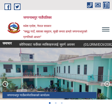
Skip to main content
जगरनाथपुर गाउँपालिका
मधेश प्रदेश, नेपाल सरकार
"समृद्ध गाउँ, सशक्त समुदाय, सुखी जनता हाम्रो जगरनाथपुरको
प्रगतिको आधार"
समाचार
कोरियाबाट फर्केका ब्यक्तिहरुलाई सुवर्ण अवसर
(01/JRM/EOI/2082/083) सम्ब
जगरनाथपुर गाउँकार्यपालिकाको कार्यालय
गाउँसभा २०८१/०८२
गाउँसभा उद्घाटन