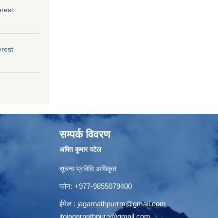
erest
erest
सम्पर्क विवरण
अमित कुमार पटेल
सूचना प्रविधि अधिकृत
फोन: +977-9855079400
ईमेल :
jagarnathpurrm@gmail.com
,
itojagarnathpura@gmail.com