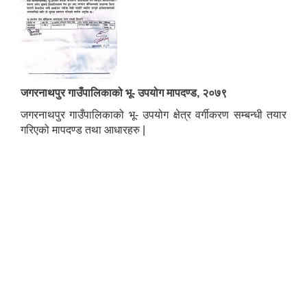
जगरनाथपुर गाउँपालिकाको भू- उपयोग मापदण्ड, २०७९
जगरनाथपुर गाउँपालिकाको भू- उपयोग क्षेत्र वर्गीकरण सम्बन्धी तयार
गरिएको मापदण्ड तथा आधारहरु |
कृषि स्नातक पदको खुल्ला प्रतियोगितात्मक परीक्षाको पाठ्यक्रम (syllabus )pdf