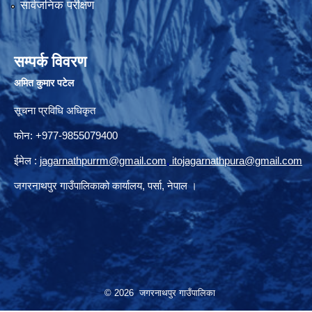
सार्वजनिक परीक्षण
सम्पर्क विवरण
अमित कुमार पटेल
सूचना प्रविधि अधिकृत
फोन: +977-9855079400
ईमेल :
jagarnathpurrm@gmail.com
,
itojagarnathpura@gmail.com
जगरनाथपुर गाउँपालिकाको कार्यालय, पर्सा, नेपाल ।
© 2026 जगरनाथपुर गाउँपालिका