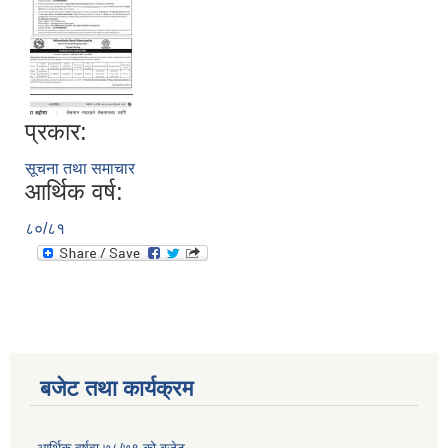
प्रकार:
सूचना तथा समाचार
आर्थिक वर्ष:
८०/८१
बजेट तथा कार्यक्रम
कृषि स्नातक पदको खुल्ला प्रतियोगितात्मक परीक्षाको पाठ्यक्रम (syllabus )pdf