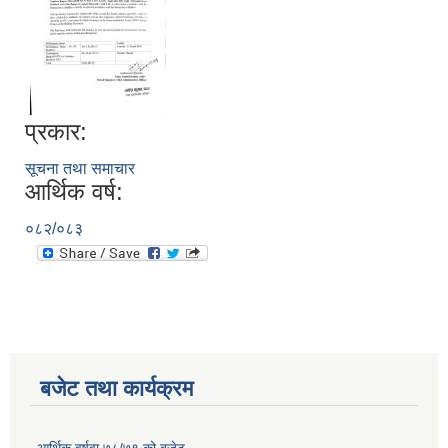
प्रकार:
सूचना तथा समाचार
आर्थिक वर्ष:
०८२/०८३
बजेट तथा कार्यक्रम
कृषि स्नातक पदको खुल्ला प्रतियोगितात्मक परीक्षाको पाठ्यक्रम (syllabus )pdf