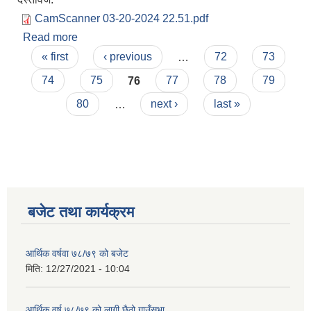
CamScanner 03-20-2024 22.51.pdf
Read more
about अ. हे. व., भेटेरिनरी, कृषी, कार्यालय सहयोगी, पाले र
Pages
स्वीपर पदको अन्तिम नतीजा प्रकाशन गरीएको सूचना।
« first
‹ previous
…
72
73
74
75
76
77
78
79
80
…
next ›
last »
बजेट तथा कार्यक्रम
आर्थिक वर्षवा ७८/७९ को बजेट
मिति:
12/27/2021 - 10:04
आर्थिक वर्ष ७८/७९ को लागी छैठो गाउँसभा
कृषि स्नातक पदको खुल्ला प्रतियोगितात्मक परीक्षाको पाठ्यक्रम (syllabus )pdf