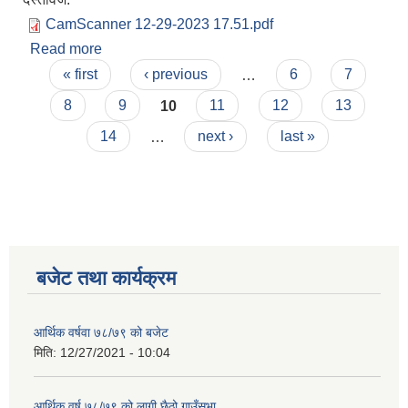
CamScanner 12-29-2023 17.51.pdf
Read more
about आधारभूत (निम्न माध्यमिक र प्राथमिक तह तृतिय
Pages
श्रेणीको खुल्ला प्रतियोगितात्मक परिक्षाको पाठयक्रम 2080
« first
‹ previous
…
6
7
8
9
10
11
12
13
14
…
next ›
last »
बजेट तथा कार्यक्रम
आर्थिक वर्षवा ७८/७९ को बजेट
मिति:
12/27/2021 - 10:04
आर्थिक वर्ष ७८/७९ को लागी छैठो गाउँसभा
कृषि स्नातक पदको खुल्ला प्रतियोगितात्मक परीक्षाको पाठ्यक्रम (syllabus )pdf