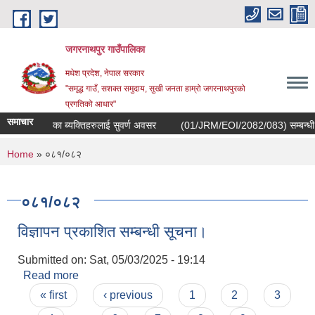
Skip to main content
जगरनाथपुर गाउँपालिका
मधेश प्रदेश, नेपाल सरकार
"समृद्ध गाउँ, सशक्त समुदाय, सुखी जनता हाम्रो जगरनाथपुरको
प्रगतिको आधार"
समाचार
कोरियाबाट फर्केका ब्यक्तिहरुलाई सुवर्ण अवसर
(01/JRM/EOI/2082/083) सम्बन्धी परामर्श
You are here
Home
» ०८१/०८२
०८१/०८२
विज्ञापन प्रकाशित सम्बन्धी सूचना।
Submitted on:
Sat, 05/03/2025 - 19:14
Read more
about विज्ञापन प्रकाशित सम्बन्धी सूचना।
Pages
« first
‹ previous
1
2
3