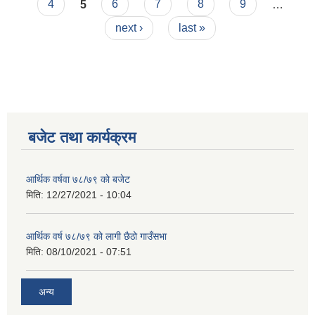
4
5
6
7
8
9
…
next ›
last »
बजेट तथा कार्यक्रम
आर्थिक वर्षवा ७८/७९ को बजेट
मिति:
12/27/2021 - 10:04
आर्थिक वर्ष ७८/७९ को लागी छैठो गाउँसभा
मिति:
08/10/2021 - 07:51
अन्य
कृषि स्नातक पदको खुल्ला प्रतियोगितात्मक परीक्षाको पाठ्यक्रम (syllabus )pdf