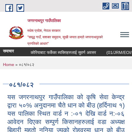
Skip to main content
जगरनाथपुर गाउँपालिका
मधेश प्रदेश, नेपाल सरकार
"समृद्ध गाउँ, सशक्त समुदाय, सुखी जनता हाम्रो जगरनाथपुरको
प्रगतिको आधार"
समाचार
कोरियाबाट फर्केका ब्यक्तिहरुलाई सुवर्ण अवसर
(01/JRM/EOI/2082/08
You are here
Home
» ०८१/०८२
०८१/०८२
यस जगरनाथपुर गाउँपालिका को कृषि सेवा केन्द्र
द्वारा ५०% अनुदानमा चैते धान को बीउ (हर्दिनाथ १)
यस पालिका स्थित वार्ड न :-०१ देखि वार्ड न:-०६
आवेदन दिएका सम्पुर्ण किसानहरुलाई वडा अध्यक्ष
बिहारी महतो नुनिया ज्यूको रोहवरमा धान को बीउ