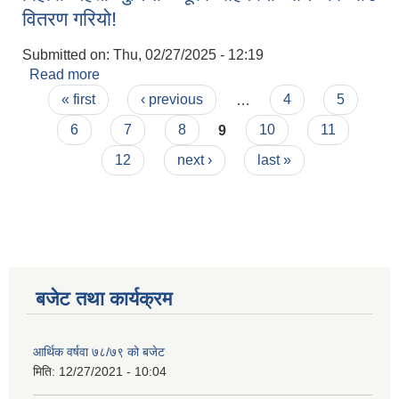
वितरण गरियो!
Submitted on:
Thu, 02/27/2025 - 12:19
Read more
about यस जगरनाथपुर गाउँपालिका को कृषि सेवा केन्द्र
Pages
द्वारा ५०% अनुदानमा चैते धान को बीउ (हर्दिनाथ १) यस
« first
‹ previous
…
4
5
पालिका स्थित वार्ड न :-०१ देखि वार्ड न:-०६ आवेदन दिएका
6
7
8
9
10
11
सम्पुर्ण किसानहरुलाई वडा अध्यक्ष बिहारी महतो नुनिया ज्यूको
रोहवरमा धान को बीउ वितरण गरियो!
12
next ›
last »
बजेट तथा कार्यक्रम
आर्थिक वर्षवा ७८/७९ को बजेट
मिति:
12/27/2021 - 10:04
कृषि स्नातक पदको खुल्ला प्रतियोगितात्मक परीक्षाको पाठ्यक्रम (syllabus )pdf