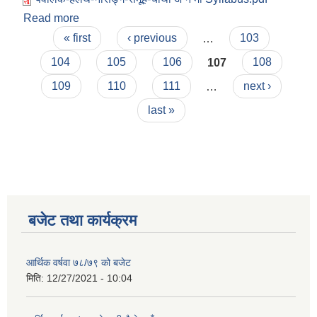
Read more
about पब्लिक-हेल्थ -नसिङ्ग-समूह-चैाथैाँ अ न मी पदको
Pages
परीक्षाको पाठ्यक्रम (syllabus )pdf
« first
‹ previous
…
103
104
105
106
107
108
109
110
111
…
next ›
last »
बजेट तथा कार्यक्रम
आर्थिक वर्षवा ७८/७९ को बजेट
मिति:
12/27/2021 - 10:04
कृषि स्नातक पदको खुल्ला प्रतियोगितात्मक परीक्षाको पाठ्यक्रम (syllabus )pdf