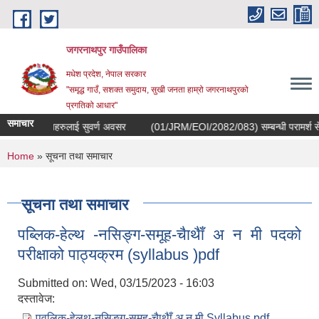
Skip to main content
जगरनाथपुर गाउँपालिका
मधेश प्रदेश, नेपाल सरकार
"समृद्ध गाउँ, सशक्त समुदाय, सुखी जनता हाम्रो जगरनाथपुरको
प्रगतिको आधार"
समाचार
कोरियाबाट फर्केका ब्यक्तिहरुलाई सुवर्ण अवसर
(01/JRM/EOI/2082/083) सम्बन्धी परामर्श सेवा ख
You are here
Home
» सूचना तथा समाचार
सूचना तथा समाचार
पब्लिक-हेल्थ -नसिङ्ग-समूह-चैाथैाँ अ न मी पदको
परीक्षाको पाठ्यक्रम (syllabus )pdf
Submitted on:
Wed, 03/15/2023 - 16:03
दस्तावेज:
पवलिक-हेलथ-नसिङ्ग-समूह-चैाथैाँ अ न मी Syllabus.pdf